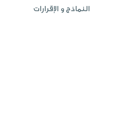
النماذج و الإقرارات
 الفيروسي
قاح الانفلونزا