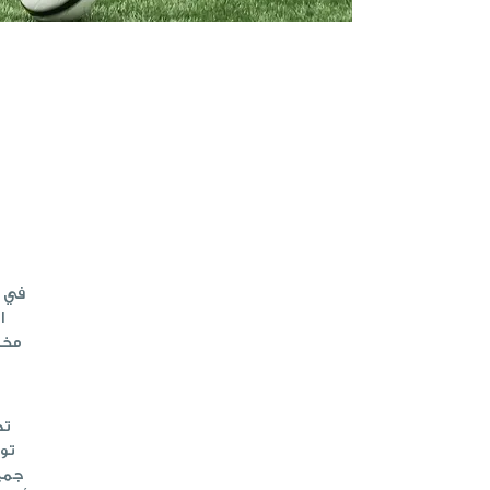
في ا
ا
مخت
تد
تو
جميع