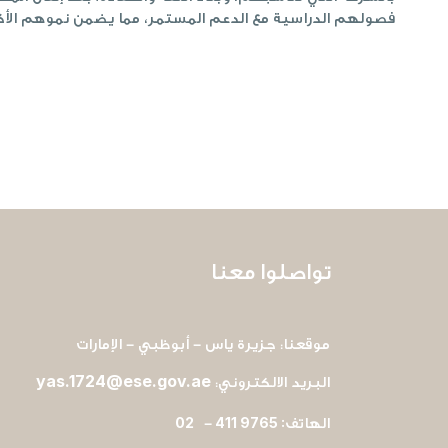
فصولهم الدراسية مع الدعم المستمر، مما يضمن نموهم الأ
تواصلوا معنا
موقعنا: جزيرة ياس - أبوظبي - الإمارات
yas.1724@ese.gov.ae
البريد الالكتروني:
02
411 9765 :
الهاتف
-