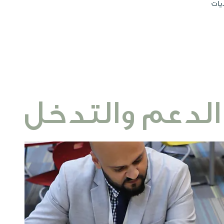
يات
الدعم والتدخل