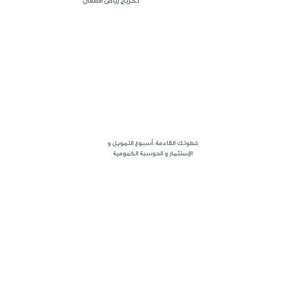
تخريج رياض الأطفال
خطوتك القادمة: أسبوع التمويل و
الإستثمار و الحوسبة الكمومية