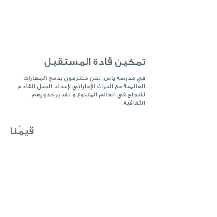
التقاليد والتميز.
تمكين قادة المستقبل
في مدرسة ياس، نحن ملتزمون بدمج المهارات
العالمية مع التراث الإماراتي لإعداد الجيل القادم
للنجاح في العالم المتنوع و تقدير جذورهم
الثقافية.
قيمُنا
المسؤولية و المحاسبة
الشفافية