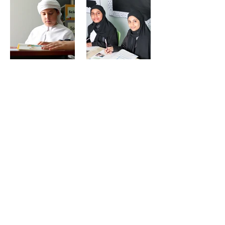
انضم إلينا في مدرسة ياس
في مدرسة ياس، نؤمن بأهمية رعاية إمكانات كل طالب
والاحتفال برحلته الفريدة. ندعوك لتكون جزءًا من مجتمعنا
لتجربة الفارق الذي يمكن أن يحدثه الالتزام بالتقاليد و
التميز. اكتشف كيف يمكن لنهجنا التعليمي أن يشكل
مستقبلًا مشرقًا لطفلك.
Follow us on Instagram!